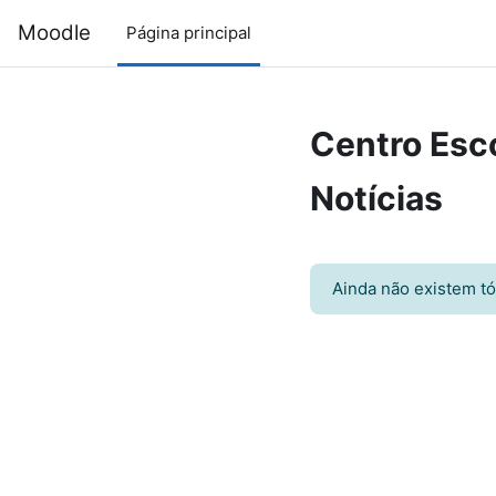
Ir para o conteúdo principal
Moodle
Página principal
Centro Esco
Notícias
Ainda não existem t